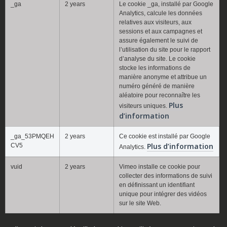
_ga
2 years
Le cookie _ga, installé par Google
Analytics, calcule les données
relatives aux visiteurs, aux
sessions et aux campagnes et
assure également le suivi de
l’utilisation du site pour le rapport
d’analyse du site. Le cookie
stocke les informations de
manière anonyme et attribue un
numéro généré de manière
aléatoire pour reconnaître les
Plus
visiteurs uniques.
d’information
_ga_53PMQEH
2 years
Ce cookie est installé par Google
Plus d’information
CV5
Analytics.
vuid
2 years
Vimeo installe ce cookie pour
collecter des informations de suivi
en définissant un identifiant
unique pour intégrer des vidéos
sur le site Web.