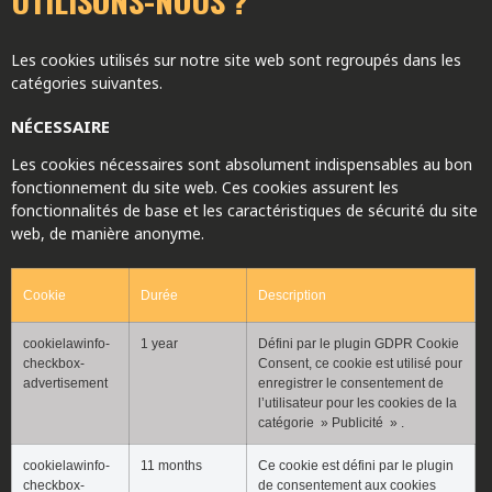
Les cookies utilisés sur notre site web sont regroupés dans les
catégories suivantes.
NÉCESSAIRE
Les cookies nécessaires sont absolument indispensables au bon
fonctionnement du site web. Ces cookies assurent les
fonctionnalités de base et les caractéristiques de sécurité du site
web, de manière anonyme.
Cookie
Durée
Description
cookielawinfo-
1 year
Défini par le plugin GDPR Cookie
checkbox-
Consent, ce cookie est utilisé pour
advertisement
enregistrer le consentement de
l’utilisateur pour les cookies de la
catégorie » Publicité » .
cookielawinfo-
11 months
Ce cookie est défini par le plugin
checkbox-
de consentement aux cookies